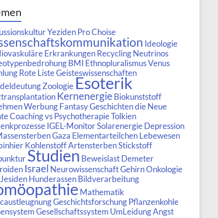
emen
ussionskultur
Yeziden
Pro Choise
ssenschaftskommunikation
Ideologie
iovaskuläre Erkrankungen
Recycling
Neutrinos
eotypenbedrohung
BMI
Ethnopluralismus
Venus
hlung
Rote Liste
Geisteswissenschaften
Esoterik
deldeutung
Zoologie
Kernenergie
transplantation
Biokunststoff
ehmen
Werbung
Fantasy Geschichten
die Neue
te
Coaching vs Psychotherapie
Tolkien
enkprozesse
IGEL-Monitor
Solarenergie
Depression
assensterben
Gaza
Elementarteilchen
Lebewesen
binhier
Kohlenstoff
Artensterben
Stickstoff
Studien
punktur
Beweislast
Demeter
Israel
roiden
Neurowissenschaft
Gehirn
Onkologie
Jesiden
Hunderassen
Bildverarbeitung
omöopathie
Mathematik
caustleugnung
Geschichtsforschung
Pflanzenkohle
nensystem
Gesellschaftssystem
UmLeidung
Angst