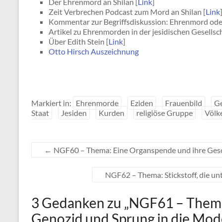
Der Ehrenmord an Shilan [
Link
]
Zeit Verbrechen Podcast zum Mord an Shilan [
Link
Kommentar zur Begriffsdiskussion: Ehrenmord oder
Artikel zu Ehrenmorden in der jesidischen Gesellsch
Über Edith Stein [
Link
]
Otto Hirsch Auszeichnung
Markiert in:
Ehrenmorde
Eziden
Frauenbild
G
Staat
Jesiden
Kurden
religiöse Gruppe
Völk
←
NGF60 – Thema: Eine Organspende und ihre Ges
NGF62 – Thema: Stickstoff, die u
3 Gedanken zu „
NGF61 – Thema:
Genozid und Sprung in die Mo