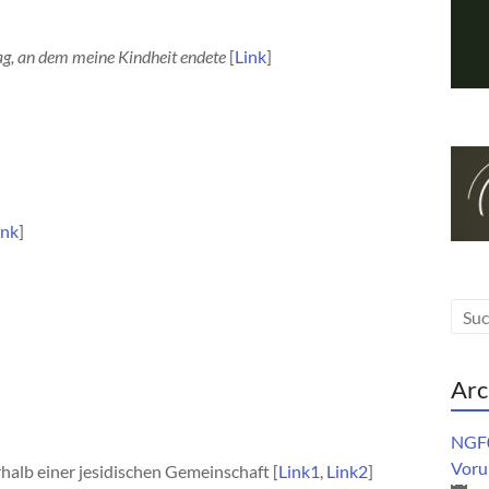
ag, an dem meine Kindheit endete
[
Link
]
ink
]
Arc
NGF0
Vorur
halb einer jesidischen Gemeinschaft [
Link1
,
Link2
]