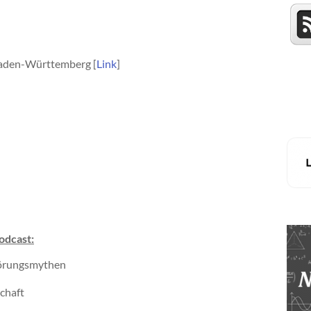
Baden-Württemberg [
Link
]
odcast:
wörungsmythen
chaft