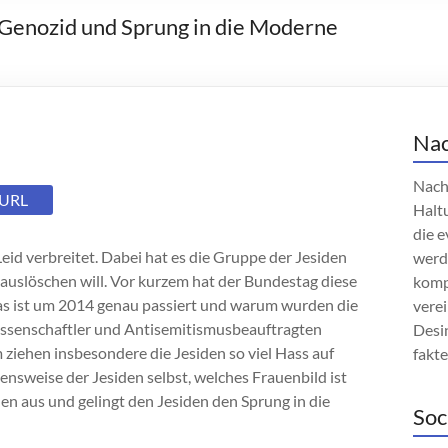
Genozid und Sprung in die Moderne
Nac
Nach
 URL
Haltu
die e
Leid verbreitet. Dabei hat es die Gruppe der Jesiden
werd
 auslöschen will. Vor kurzem hat der Bundestag diese
komp
Was ist um 2014 genau passiert und warum wurden die
verei
issenschaftler und Antisemitismusbeauftragten
Desin
ziehen insbesondere die Jesiden so viel Hass auf
fakt
nsweise der Jesiden selbst, welches Frauenbild ist
n aus und gelingt den Jesiden den Sprung in die
Soc