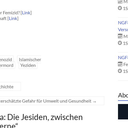
Ma
]
1S
 Femizid? [
Link
]
aft [
Link
]
NGF8
Vers
Mä
1S
NGF8
enozid
Islamischer
Fe
ermord
Yeziden
1S
chichte
Abo
nterschätzte Gefahr für Umwelt und Gesundheit
→
 Die Jesiden, zwischen
derne
“