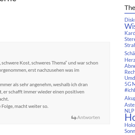
Th
Disk
Wi
Kard
Ster
Stra
Schä
Herz
Uff, schwere Kost, schweres Thema“ und war schon
Abn
 vorgenommen, erst nachzusehen was im
Rech
Umd
5G
M
immer als sehr angenehm, weshalb ich dran
#ich
t, er schafft immer wieder einen positiven
Aku
acht.
Aste
 Folge, macht weiter so.
NLP
H
Antworten
Holo
Son