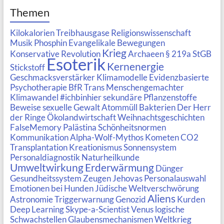
Themen
Kilokalorien
Treibhausgase
Religionswissenschaft
Musik
Phosphin
Evangelikale Bewegungen
Krieg
Konservative Revolution
Archaeen
§ 219a StGB
Esoterik
Kernenergie
Stickstoff
Geschmacksverstärker
Klimamodelle
Evidenzbasierte
Psychotherapie
BfR
Trans
Menschengemachter
Klimawandel
#ichbinhier
sekundäre Pflanzenstoffe
Beweise
sexuelle Gewalt
Atommüll
Bakterien
Der Herr
der Ringe
Ökolandwirtschaft
Weihnachtsgeschichten
FalseMemory
Palästina
Schönheitsnormen
Kommunikation
Alpha-Wolf-Mythos
Kometen
CO2
Transplantation
Kreationismus
Sonnensystem
Personaldiagnostik
Naturheilkunde
Umweltwirkung
Erderwärmung
Dünger
Gesundheitssystem
Zeugen Jehovas
Personalauswahl
Emotionen bei Hunden
Jüdische Weltverschwörung
Aliens
Astronomie
Triggerwarnung
Genozid
Kurden
Deep Learning
Skype-a-Scientist
Venus
logische
Schwachstellen
Glaubensmechanismen
Weltkrieg