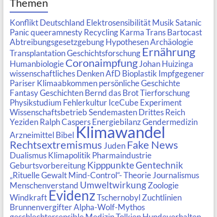
Themen
Konflikt
Deutschland
Elektrosensibilität
Musik
Satanic
Panic
queeramnesty
Recycling
Karma
Trans
Bartocast
Abtreibungsgesetzgebung
Hypothesen
Archäologie
Ernährung
Transplantation
Geschichtsforschung
Coronaimpfung
Humanbiologie
Johan Huizinga
wissenschaftliches Denken
AfD
Bioplastik
Impfgegener
Pariser Klimaabkommen
persönliche Geschichte
Fantasy Geschichten
Bernd das Brot
Tierforschung
Physikstudium
Fehlerkultur
IceCube Experiment
Wissenschaftsbetrieb
Sendemasten
Drittes Reich
Yeziden
Ralph Caspers
Energiebilanz
Gendermedizin
Klimawandel
Arzneimittel
Bibel
Rechtsextremismus
Fake News
Juden
Dualismus
Klimapolitik
Pharmaindustrie
Kipppunkte
Gentechnik
Geburtsvorbereitung
„Rituelle Gewalt Mind-Control“- Theorie
Journalismus
Umweltwirkung
Menschenverstand
Zoologie
Evidenz
Windkraft
Tschernobyl
Zuchtlinien
Brunnenvergifter
Alpha-Wolf-Mythos
geschlechtersensible Medizin
Tolkien
Hundeverhalten