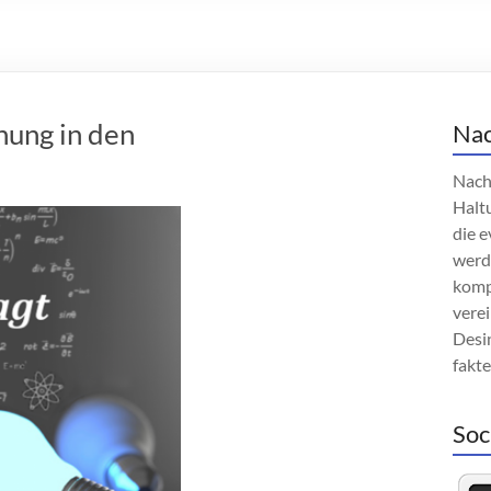
hung in den
Nac
Nach
Haltu
die e
werd
komp
verei
Desin
fakt
Soc