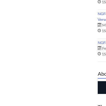
1S
NGF8
Vers
Mä
1S
NGF8
Fe
1S
Abo