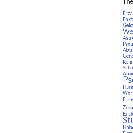
Th
Erzä
Fakt
Geis
We
Astr
Pseu
Abtr
Geno
Reli
Schö
Ato
Ps
Huma
Wer
Ence
Zusa
Erd
St
Habe