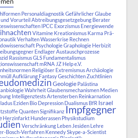
emen
hlformen
Personaldiagnostik
Gefährlicher Glaube
 und Vorurteil
Abtreibungsgesetzgebung
Berater
teswissenschaften
IPCC
Exorzismus
Energiewende
ihnachten
Vitamine
Kreationismus
Karma
Prä-
onautik
Verhalten
Wasserkrise
Rechnen
dowissenschaft Psychologie
Graphologie
Herbizit
eibungsgegner
Endlager
Austauschprozesse
zid
Rassismus
GLS
Fundamentalismus
gionswissenschaft
mRNA
JZ Help e.V.
nheitsnormen
Religiöser Extremismus
Archäologie
mmüll
Aufklärung
Fantasy Geschichten
Zuchtlinien
eudomedizin
Geologie
Palästina
nbiologie
Wahrheit
Glaubensmechanismen
Medien
bung
Intelligenztests
Artensterben
Reinkarnation
Israel
ladus
Eziden
Bio
Depression
Dualismus
BfR
Impfgegner
tzstoffe
Quanten
Signifikanz
e
Herzinfarkt
Hunderassen
Physikstudium
udien
Verschränkung
Leben
Jesiden
Lehre
r-Bosch-Verfahren
Kennedy
Skype-a-Scientist