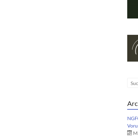
Arc
NGF0
Vorur
Ma