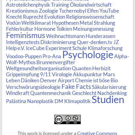
Astroteilchenphysik
Training
Ökolandwirtschaft
Kreationismus
Zoologie
Tschernobyl
Elfen
YouTube
Knecht Ruprecht
Evolution
Religionswissenschaft
Vodún
Weltklimarat
Hypothesen
Metal
Strahlung
Fehlerkultur
Hormone
Tolkien
Meinungsmessung
Feminismus
Weihnachtsmann
Hunderassen
Intelligenztests
Diskriminierung
Quer-denken.tv
JZ
Help e.V.
IceCube Experiment
Schule
Klimaforschung
Psychologie
Voodoo-Puppen
Pro-Ana
Alpha-
Wolf-Mythos
Brunnenvergifter
Weltgesundheitsorganisation
Quanten
Herbizit
Grippeimpfung
9/11
Virologie
Akkupunktur
Mars
Leben
Däniken
Denver Airport
Chemie ist böse
Bio
Fake Facts
Verschwörungsideologie
Säkularisierung
Windkraft
Quantenmechanik
Geschlecht
Nachdenking
Studien
Palästina
Nanoplastik
DM
Klimapolitik
This work is licensed under a
Creative Commons