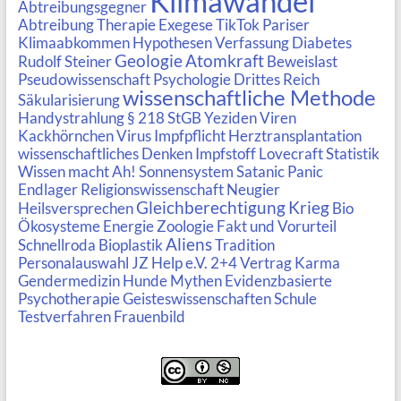
Klimawandel
Abtreibungsgegner
Abtreibung
Therapie
Exegese
TikTok
Pariser
Klimaabkommen
Hypothesen
Verfassung
Diabetes
Geologie
Atomkraft
Rudolf Steiner
Beweislast
Pseudowissenschaft Psychologie
Drittes Reich
wissenschaftliche Methode
Säkularisierung
Handystrahlung
§ 218 StGB
Yeziden
Viren
Kackhörnchen
Virus
Impfpflicht
Herztransplantation
wissenschaftliches Denken
Impfstoff
Lovecraft
Statistik
Wissen macht Ah!
Sonnensystem
Satanic Panic
Endlager
Religionswissenschaft
Neugier
Gleichberechtigung
Krieg
Heilsversprechen
Bio
Ökosysteme
Energie
Zoologie
Fakt und Vorurteil
Aliens
Schnellroda
Bioplastik
Tradition
Personalauswahl
JZ Help e.V.
2+4 Vertrag
Karma
Gendermedizin
Hunde Mythen
Evidenzbasierte
Psychotherapie
Geisteswissenschaften
Schule
Testverfahren
Frauenbild