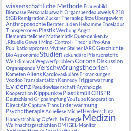
wissenschaftliche Methode
Frauenbild
Biomasse
Personalauswahl
Organspendeausweis
§ 218
StGB
Remigration
Zucker
Therapieplätze
Übergewicht
Anthroposophie
Berater
Juden
Hebamme
Enceladus
Plastik
Transpersonen
Werbung
Angst
Elementarteilchen
Mathematik
Quer-denken.tv
„Rituelle Gewalt Mind-Control“- Theorie
Pro-Ana
Geschichte
Publikationsprozess
Mythen
Steiner
IARC
Studien
Bio
Astronomie
sekundäre Pflanzenstoffe
Corona
Diskussion
Weltklimarat
Wegwerfproblem
Verschwörungstheorien
Organspende
Aliens
Kometen
Kardiovaskuläre Erkrankungen
Voodoo
Transplantation
Kennedy
Triggerwarnung
Evidenz
Pseudowissenschaft Psychologie
Kipppunkte
Plastikmüll
CRISPR
Kooperation
Deutschland
Grippeimpfung
YouTube Kooperation
Erderwärmung
Direct Air Capture
Trans
Psychotherapie
Anneliese Michel
Herdenschutz
Medizin
Handystrahlung
Opferhilfe
Energie
Weihnachtsgeschichten
DM
IGEL-Monitor