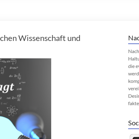
hen Wissenschaft und
Nac
Nach
Haltu
die e
werd
komp
verei
Desin
fakt
Soc