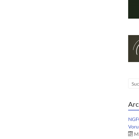
Arc
NGF0
Vorur
Ma