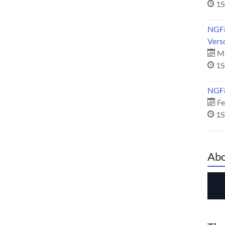
1S
NGF8
Vers
Mä
1S
NGF8
Fe
1S
Abo