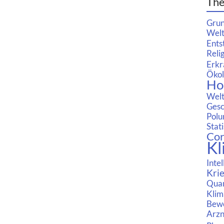
Th
Grun
Welt
Ents
Reli
Erkr
Ökol
Ho
Welt
Gesc
Pol
Stati
Cor
Kl
Intel
Kri
Qua
Klim
Bew
Arzn