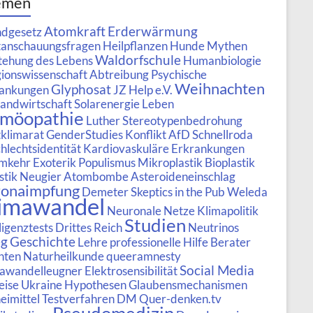
emen
Atomkraft
Erderwärmung
dgesetz
anschauungsfragen
Heilpflanzen
Hunde Mythen
Waldorfschule
tehung des Lebens
Humanbiologie
gionswissenschaft
Abtreibung
Psychische
Weihnachten
Glyphosat
ankungen
JZ Help e.V.
andwirtschaft
Solarenergie
Leben
möopathie
Luther
Stereotypenbedrohung
klimarat
GenderStudies
Konflikt
AfD
Schnellroda
hlechtsidentität
Kardiovaskuläre Erkrankungen
umkehr
Exoterik
Populismus
Mikroplastik
Bioplastik
stik
Neugier
Atombombe
Asteroideneinschlag
onaimpfung
Demeter
Skeptics in the Pub
Weleda
imawandel
Neuronale Netze
Klimapolitik
Studien
ligenztests
Drittes Reich
Neutrinos
eg
Geschichte
Lehre
professionelle Hilfe
Berater
nten
Naturheilkunde
queeramnesty
Social Media
awandelleugner
Elektrosensibilität
eise
Ukraine
Hypothesen
Glaubensmechanismen
eimittel
Testverfahren
DM
Quer-denken.tv