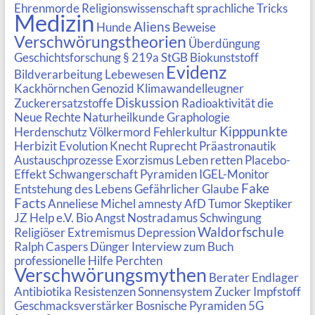
Ehrenmorde
Religionswissenschaft
sprachliche Tricks
Medizin
Aliens
Hunde
Beweise
Verschwörungstheorien
Überdüngung
Geschichtsforschung
§ 219a StGB
Biokunststoff
Evidenz
Bildverarbeitung
Lebewesen
Kackhörnchen
Genozid
Klimawandelleugner
Diskussion
Zuckerersatzstoffe
Radioaktivität
die
Neue Rechte
Naturheilkunde
Graphologie
Kipppunkte
Herdenschutz
Völkermord
Fehlerkultur
Herbizit
Evolution
Knecht Ruprecht
Präastronautik
Austauschprozesse
Exorzismus
Leben retten
Placebo-
Effekt
Schwangerschaft
Pyramiden
IGEL-Monitor
Fake
Entstehung des Lebens
Gefährlicher Glaube
Facts
Anneliese Michel
amnesty
AfD
Tumor
Skeptiker
JZ Help e.V.
Bio
Angst
Nostradamus
Schwingung
Waldorfschule
Religiöser Extremismus
Depression
Ralph Caspers
Dünger
Interview zum Buch
professionelle Hilfe
Perchten
Verschwörungsmythen
Berater
Endlager
Antibiotika Resistenzen
Sonnensystem
Zucker
Impfstoff
Geschmacksverstärker
Bosnische Pyramiden
5G