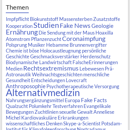
Themen
Impfpflicht
Biokunststoff
Massensterben
Zusatzstoffe
Studien
Fake News
Geologie
Kooperation
Ernährung
Die Sendung mit der Maus
Hoaxilla
Coronaimpfung
Atomstrom
Pflanzenzucht
Polsprung
Musiker
Hebamme
Brunnenvergifter
Chemie ist böse
Holocaustleugnung
persönliche
Geschichte
Geschmacksverstärker
Herdenschutz
Biodynamische Landwirtschaft
FalscheErinnerungen
Rechtsextremismus
Medien
Lebewesen
Prä-
Astronautik
Weihnachtsgeschichten
menschliche
Gesundheit
Entscheidungen
Lovecraft
Anthroposophie
Psychotherapeutische Versorgung
Alternativmedizin
Fake Facts
Nahrungsergänzungsmittel
Europa
Qualzucht
Polumkehr
Testverfahren
Evangelikale
Bewegungen
Zuchtlinien
sexuelle Gewalt
Anneliese
Michel
Kardiovaskuläre Erkrankungen
wissenschaftliches Denken
Skype-a-Scientist
Potsdam-
Institut für Klimafolgenforschung
Nostradamus