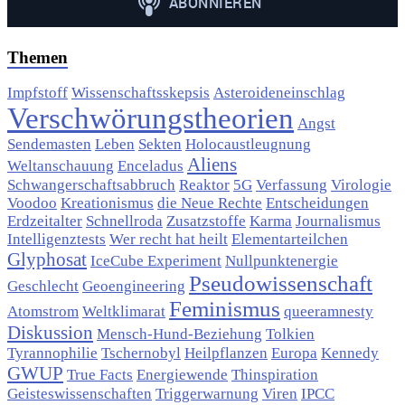
Themen
Impfstoff
Wissenschaftsskepsis
Asteroideneinschlag
Verschwörungstheorien
Angst
Sendemasten
Leben
Sekten
Holocaustleugnung
Aliens
Weltanschauung
Enceladus
Schwangerschaftsabbruch
Reaktor
5G
Verfassung
Virologie
Voodoo
Kreationismus
die Neue Rechte
Entscheidungen
Erdzeitalter
Schnellroda
Zusatzstoffe
Karma
Journalismus
Intelligenztests
Wer recht hat heilt
Elementarteilchen
Glyphosat
IceCube Experiment
Nullpunktenergie
Pseudowissenschaft
Geschlecht
Geoengineering
Feminismus
Atomstrom
Weltklimarat
queeramnesty
Diskussion
Mensch-Hund-Beziehung
Tolkien
Tyrannophilie
Tschernobyl
Heilpflanzen
Europa
Kennedy
GWUP
True Facts
Energiewende
Thinspiration
Geisteswissenschaften
Triggerwarnung
Viren
IPCC