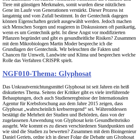
Tiere mit günstigen Merkmalen, somit wurden diese nützlichen
Gene im Laufe von Generationen verstärkt. Dieser Prozess ist
langatmig und vom Zufall bestimmt. In der Gentechnik dagegen
können Eigenschaften gezielt ausgewählt werden. Jedoch machen
sich Menschen Sorgen und reagieren in Diskussionen oft panikartig,
wenn es um Gentechnik geht. Ist diese Angst vor modifizierten
Pflanzen begründet und gibt es gesundheitliche Risiken? Zusammen
mit dem Mikrobiologen Martin Moder bespreche ich die
Grundlagen der Gentechnik. Wir beleuchten die Fakten und
Chancen für Umwelt, Landwirte und Klima und besprechen welche
Rolle das Verfahren CRISPR spielt.
NGF010-Thema: Glyphosat
Das Unkrautvernichtungsmittel Glyphosat ist seit Jahren ein heiß
diskutiertes Thema. Seitens der Kritiker gibt es viele irreführende
Behauptungen, doch auch Studieneregbnisse der Internationalen
Agentur für Krebsforschung aus dem Jahre 2015 zeigen, dass
Glyphosat „wahrscheinlich krebserregend“ sei. Währenddessen
bestätigt die Mehrheit der Studien und Behörden, dass von der
zugelassenen Anwendung von Glyphosat kein Gesundheitsrisiko
ausgeht. Wie kommt es zu diesen verschiedenen Standpunkten und
wie sind die Studien zu bewerten? Zusammen mit dem Bioingenieur
Daniel Gerjets, ordne ich in dieser Folge die Debatte um Glyphosat