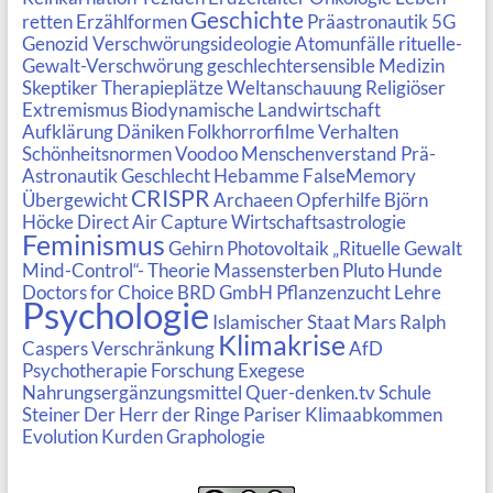
Geschichte
retten
Erzählformen
Präastronautik
5G
Genozid
Verschwörungsideologie
Atomunfälle
rituelle-
Gewalt-Verschwörung
geschlechtersensible Medizin
Skeptiker
Therapieplätze
Weltanschauung
Religiöser
Extremismus
Biodynamische Landwirtschaft
Aufklärung
Däniken
Folkhorrorfilme
Verhalten
Schönheitsnormen
Voodoo
Menschenverstand
Prä-
Astronautik
Geschlecht
Hebamme
FalseMemory
CRISPR
Übergewicht
Archaeen
Opferhilfe
Björn
Höcke
Direct Air Capture
Wirtschaftsastrologie
Feminismus
Gehirn
Photovoltaik
„Rituelle Gewalt
Mind-Control“- Theorie
Massensterben
Pluto
Hunde
Doctors for Choice
BRD GmbH
Pflanzenzucht
Lehre
Psychologie
Islamischer Staat
Mars
Ralph
Klimakrise
Caspers
Verschränkung
AfD
Psychotherapie Forschung
Exegese
Nahrungsergänzungsmittel
Quer-denken.tv
Schule
Steiner
Der Herr der Ringe
Pariser Klimaabkommen
Evolution
Kurden
Graphologie