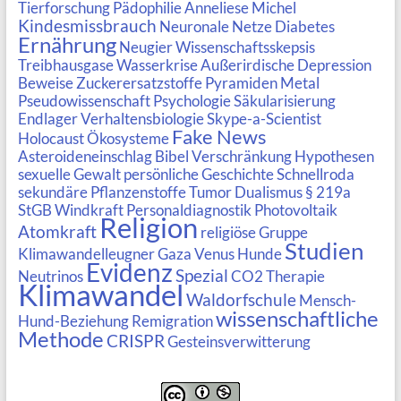
Tierforschung
Pädophilie
Anneliese Michel
Kindesmissbrauch
Neuronale Netze
Diabetes
Ernährung
Neugier
Wissenschaftsskepsis
Treibhausgase
Wasserkrise
Außerirdische
Depression
Beweise
Zuckerersatzstoffe
Pyramiden
Metal
Pseudowissenschaft Psychologie
Säkularisierung
Endlager
Verhaltensbiologie
Skype-a-Scientist
Fake News
Holocaust
Ökosysteme
Asteroideneinschlag
Bibel
Verschränkung
Hypothesen
sexuelle Gewalt
persönliche Geschichte
Schnellroda
sekundäre Pflanzenstoffe
Tumor
Dualismus
§ 219a
StGB
Windkraft
Personaldiagnostik
Photovoltaik
Religion
Atomkraft
religiöse Gruppe
Studien
Klimawandelleugner
Gaza
Venus
Hunde
Evidenz
Spezial
Neutrinos
CO2
Therapie
Klimawandel
Waldorfschule
Mensch-
wissenschaftliche
Hund-Beziehung
Remigration
Methode
CRISPR
Gesteinsverwitterung