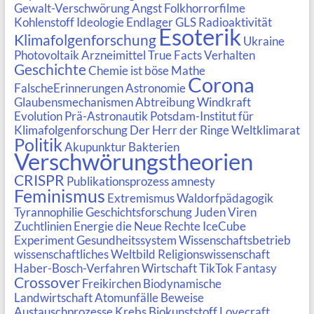
Gewalt-Verschwörung
Angst
Folkhorrorfilme
Kohlenstoff
Ideologie
Endlager
GLS
Radioaktivität
Esoterik
Klimafolgenforschung
Ukraine
Photovoltaik
Arzneimittel
True Facts
Verhalten
Geschichte
Chemie ist böse
Mathe
Corona
FalscheErinnerungen
Astronomie
Glaubensmechanismen
Abtreibung
Windkraft
Evolution
Prä-Astronautik
Potsdam-Institut für
Klimafolgenforschung
Der Herr der Ringe
Weltklimarat
Politik
Akupunktur
Bakterien
Verschwörungstheorien
CRISPR
Publikationsprozess
amnesty
Feminismus
Extremismus
Waldorfpädagogik
Tyrannophilie
Geschichtsforschung
Juden
Viren
Zuchtlinien
Energie
die Neue Rechte
IceCube
Experiment
Gesundheitssystem
Wissenschaftsbetrieb
wissenschaftliches Weltbild
Religionswissenschaft
Haber-Bosch-Verfahren
Wirtschaft
TikTok
Fantasy
Crossover
Freikirchen
Biodynamische
Landwirtschaft
Atomunfälle
Beweise
Austauschprozesse
Krebs
Biokunststoff
Lovecraft