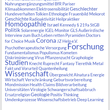
Nahrungsergänzungsmittel
BfR
Pariser
Geschlechter
Klimaabkommen
Elektrosensibilität
Hundeverhalten
Tolkien
Ethnologie
Frauenbild
Mekorot
Geschichte
Radioaktivität
Heilpraktiker
Homöopathie
Israel
Kennedy
§ 219a StGB
Politik
Solarenergie
IGEL-Monitor
GLS
Außerirdische
Interview zum Buch
Leben retten
Pyramiden
Doctors
Corona
for Choice
Musik
JZ Help e.V.
Forschung
Psychotherapeutische Versorgung
Fundamentalismus
Populismus
Kometen
Diskriminierung
Virus
Pflanzenzucht
Graphologie
Studien
Knecht Ruprecht
Fantasy
Tierethik
Metal
Fakt und Vorurteil
Quantenheilung
Wissenschaft
Übergewicht
Alnatura
Energie
Wirtschaft
Verschränkung
Geburtsvorbereitung
Mondmission
Health Claims
Bildverarbeitung
Universitäten
Virologie
Schwangerschaftsabbruch
Geologie
Ersatzreligion
Positiv Thinking
Umdenkprozesse
Wissenschaftsbetrieb
Deep Learning