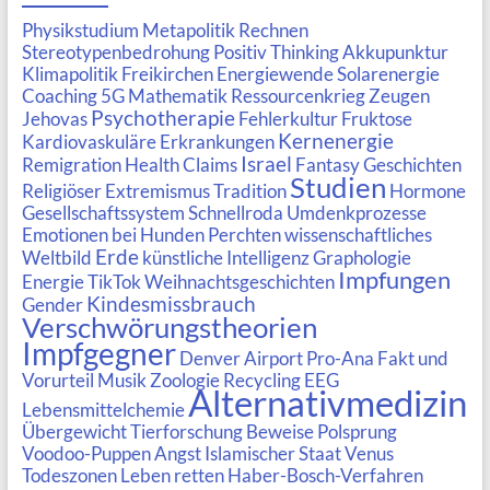
Physikstudium
Metapolitik
Rechnen
Stereotypenbedrohung
Positiv Thinking
Akkupunktur
Klimapolitik
Freikirchen
Energiewende
Solarenergie
Coaching
5G
Mathematik
Ressourcenkrieg
Zeugen
Psychotherapie
Jehovas
Fehlerkultur
Fruktose
Kernenergie
Kardiovaskuläre Erkrankungen
Israel
Remigration
Health Claims
Fantasy Geschichten
Studien
Religiöser Extremismus
Tradition
Hormone
Gesellschaftssystem
Schnellroda
Umdenkprozesse
Emotionen bei Hunden
Perchten
wissenschaftliches
Erde
Weltbild
künstliche Intelligenz
Graphologie
Impfungen
Energie
TikTok
Weihnachtsgeschichten
Kindesmissbrauch
Gender
Verschwörungstheorien
Impfgegner
Denver Airport
Pro-Ana
Fakt und
Vorurteil
Musik
Zoologie
Recycling
EEG
Alternativmedizin
Lebensmittelchemie
Übergewicht
Tierforschung
Beweise
Polsprung
Voodoo-Puppen
Angst
Islamischer Staat
Venus
Todeszonen
Leben retten
Haber-Bosch-Verfahren