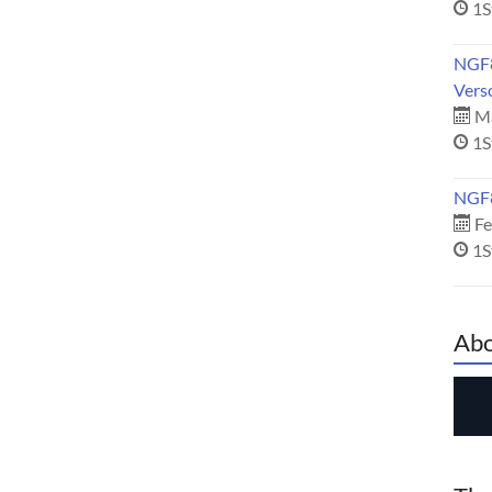
1S
NGF8
Vers
Mä
1S
NGF8
Fe
1S
Abo