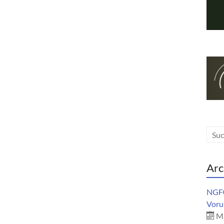
Arc
NGF0
Vorur
Ma