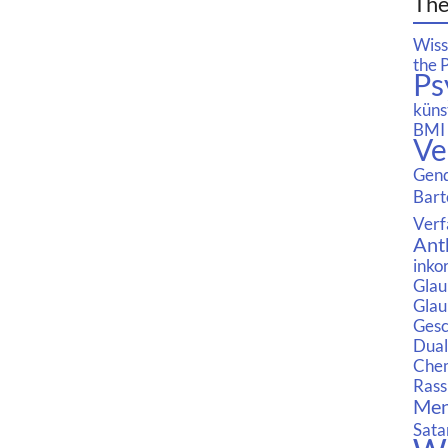
Th
Wiss
the 
Ps
künst
BMI
Ve
Gend
Bart
Verf
Ant
inko
Gla
Gla
Gesc
Dual
Che
Rass
Men
Sata