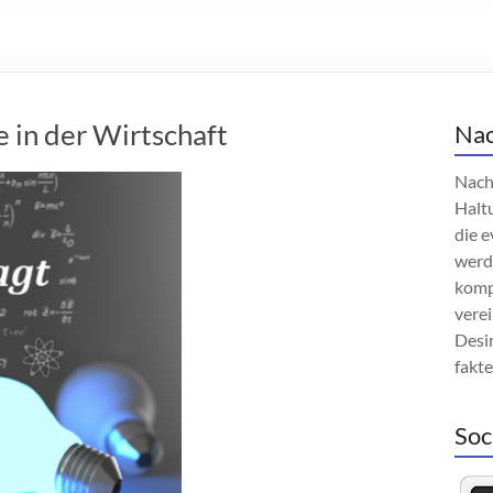
in der Wirtschaft
Nac
Nach
Haltu
die e
werd
komp
verei
Desin
fakt
Soc