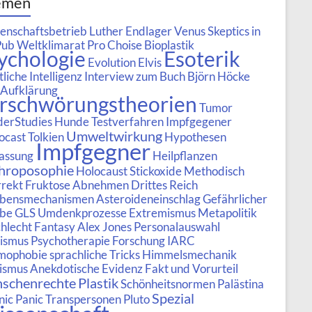
emen
enschaftsbetrieb
Luther
Endlager
Venus
Skeptics in
Pub
Weltklimarat
Pro Choise
Bioplastik
ychologie
Esoterik
Evolution
Elvis
liche Intelligenz
Interview zum Buch
Björn Höcke
Aufklärung
rschwörungstheorien
Tumor
erStudies
Hunde
Testverfahren
Impfgegener
Umweltwirkung
ocast
Tolkien
Hypothesen
Impfgegner
assung
Heilpflanzen
hroposophie
Holocaust
Stickoxide
Methodisch
rrekt
Fruktose
Abnehmen
Drittes Reich
ubensmechanismen
Asteroideneinschlag
Gefährlicher
ube
GLS
Umdenkprozesse
Extremismus
Metapolitik
hlecht
Fantasy
Alex Jones
Personalauswahl
ismus
Psychotherapie Forschung
IARC
mophobie
sprachliche Tricks
Himmelsmechanik
ismus
Anekdotische Evidenz
Fakt und Vorurteil
schenrechte
Plastik
Schönheitsnormen
Palästina
Spezial
nic Panic
Transpersonen
Pluto