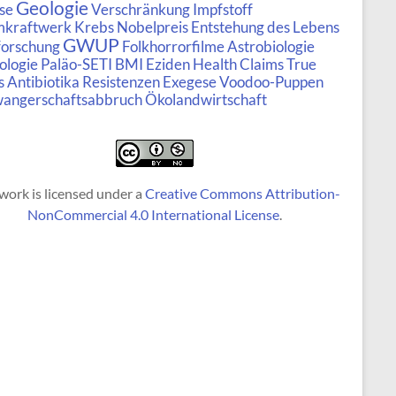
Geologie
se
Verschränkung
Impfstoff
mkraftwerk
Krebs
Nobelpreis
Entstehung des Lebens
GWUP
forschung
Folkhorrorfilme
Astrobiologie
ologie
Paläo-SETI
BMI
Eziden
Health Claims
True
s
Antibiotika Resistenzen
Exegese
Voodoo-Puppen
angerschaftsabbruch
Ökolandwirtschaft
work is licensed under a
Creative Commons Attribution-
NonCommercial 4.0 International License
.