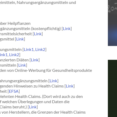
neimitteln, Nahrungsergänzungsmitteln und
über Heilpflanzen
gänzungsmitteln (kostenpflichtig) [
Link
]
mittelsicherheit [
Link
]
smittel [
Link
]
ungsmitteln [
Link1
,
Link2
]
ink1
,
Link2
]
nzierten Diäten [
Link
]
nsmitteln [
Link
]
lden von Online-Werbung für Gesundheitsprodukte
Nahrungsergänzungsmitteln [
Link
]
egenden Hinweisen zu Health Claims [
Link
]
eit [
EFSA
]
ehnten Health Claims. (Dort wird auch zu den
auf welchen Überlegungen und Daten die
laims beruht.) [
Link
]
s von Herstellern, die Grenzen der Health Claims