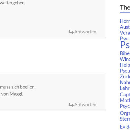
 weitergeben.
Th
Horr
Aust
Antworten
Vera
Psyc
Ps
Bibe
Wind
Help 
Pseu
Zuck
Nahr
muss sich beeilen.
Lehr
 von Maggi.
Capt
Mat
Antworten
Psyc
Org
Ster
Evid