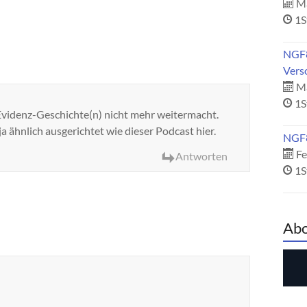
Ma
1S
NGF8
Vers
Mä
1S
t Evidenz-Geschichte(n) nicht mehr weitermacht.
ja ähnlich ausgerichtet wie dieser Podcast hier.
NGF8
Fe
Antworten
1S
Abo