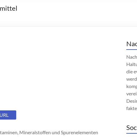
mittel
Nac
Nach
Haltu
die e
werd
komp
verei
Desin
fakt
 URL
Soc
itaminen, Mineralstoffen und Spurenelementen