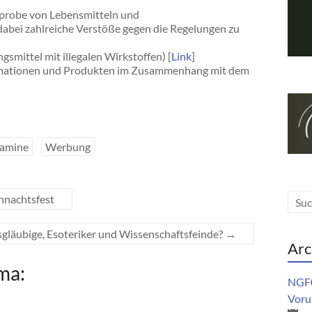
hprobe von Lebensmitteln und
abei zahlreiche Verstöße gegen die Regelungen zu
ittel mit illegalen Wirkstoffen) [
Link
]
ormationen und Produkten im Zusammenhang mit dem
tamine
Werbung
hnachtsfest
läubige, Esoteriker und Wissenschaftsfeinde?
→
Arc
ma:
NGF0
Vorur