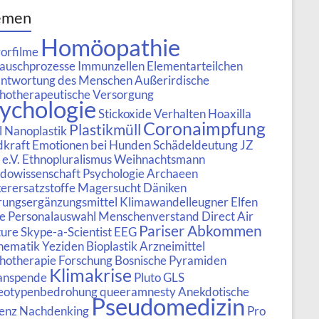
emen
Homöopathie
orfilme
auschprozesse
Immunzellen
Elementarteilchen
ntwortung des Menschen
Außerirdische
hotherapeutische Versorgung
ychologie
Stickoxide
Verhalten
Hoaxilla
Coronaimpfung
Plastikmüll
l
Nanoplastik
kraft
Emotionen bei Hunden
Schädeldeutung
JZ
e.V.
Ethnopluralismus
Weihnachtsmann
dowissenschaft Psychologie
Archaeen
erersatzstoffe
Magersucht
Däniken
ungsergänzungsmittel
Klimawandelleugner
Elfen
e
Personalauswahl
Menschenverstand
Direct Air
Pariser Abkommen
ure
Skype-a-Scientist
EEG
hematik
Yeziden
Bioplastik
Arzneimittel
hotherapie Forschung
Bosnische Pyramiden
Klimakrise
anspende
Pluto
GLS
eotypenbedrohung
queeramnesty
Anekdotische
Pseudomedizin
enz
Nachdenking
Pro