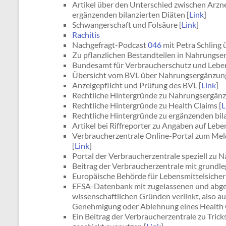
Artikel über den Unterschied zwischen Arz
ergänzenden bilanzierten Diäten [
Link
]
Schwangerschaft und Folsäure [
Link
]
Rachitis
Nachgefragt-Podcast
046
mit Petra Schling 
Zu pflanzlichen Bestandteilen in Nahrungser
Bundesamt für Verbraucherschutz und Lebens
Übersicht vom BVL über Nahrungsergänzung
Anzeigepflicht und Prüfung des BVL [
Link
]
Rechtliche Hintergründe zu Nahrungsergänz
Rechtliche Hintergründe zu Health Claims [
L
Rechtliche Hintergründe zu ergänzenden bila
Artikel bei Riffreporter zu Angaben auf Lebe
Verbraucherzentrale Online-Portal zum Me
[
Link
]
Portal der Verbraucherzentrale speziell zu 
Beitrag der Verbraucherzentrale mit grundl
Europäische Behörde für Lebensmittelsicherh
EFSA-Datenbank mit zugelassenen und abgel
wissenschaftlichen Gründen verlinkt, also 
Genehmigung oder Ablehnung eines Health C
Ein Beitrag der Verbraucherzentrale zu Trick