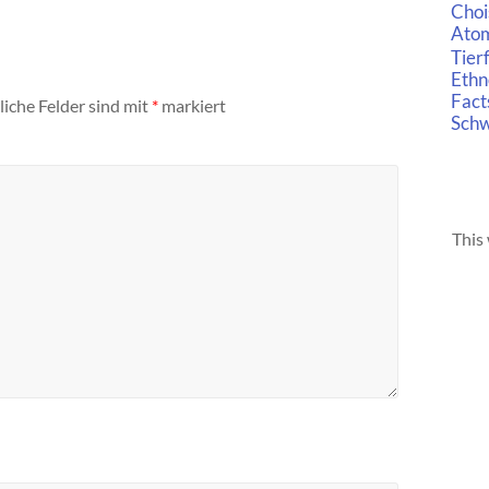
Choi
Ato
Tier
Ethn
Fact
liche Felder sind mit
*
markiert
Schw
This 