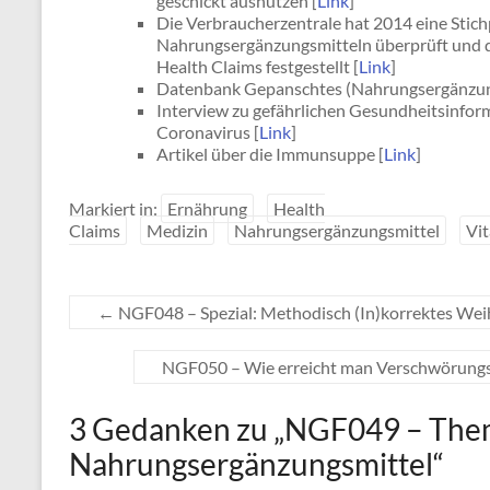
geschickt ausnutzen [
Link
]
Die Verbraucherzentrale hat 2014 eine Stic
Nahrungsergänzungsmitteln überprüft und d
Health Claims festgestellt [
Link
]
Datenbank Gepanschtes (Nahrungsergänzungsm
Interview zu gefährlichen Gesundheitsinf
Coronavirus [
Link
]
Artikel über die Immunsuppe [
Link
]
Markiert in:
Ernährung
Health
Claims
Medizin
Nahrungsergänzungsmittel
Vi
←
NGF048 – Spezial: Methodisch (In)korrektes Wei
NGF050 – Wie erreicht man Verschwörungsg
3 Gedanken zu „
NGF049 – The
Nahrungsergänzungsmittel
“