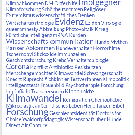
Impfgegner
Klimaabkommen
DM
Opferhilfe
Klimaforschung
Schönheitsnormen
Religiöser
Extremismus
wissenschaftliches Denken
Evidenz
Wirtschaftsastrologie
Eziden
Virologie
Krieg
queeramnesty
Abtreibung
Photovoltaik
künstliche Intelligenz
mRNA
Kurden
Wissenschaftskommunikation
Hunde Mythen
Pariser Abkommen
Hundeverhalten
Horrorfilme
Tschernobyl
Stickoxide
Immunzellen
Geschichtsforschung
Krebs
Verhaltensbiologie
Corona
Konflikt
Antibiotika Resistenzen
Menschengemachter Klimawandel
Schwangerschaft
Knecht Ruprecht
#ichbinhier
Testverfahren
Klimapolitik
Intelligenztests
Frauenbild
Psychotherapie Forschung
Kipppunkte
Impfpflicht
Transpersonen
Klimawandel
Remigration
Chemophobie
Mikroplastik
außerirdisches Leben
Heilpflanzen
Bibel
Forschung
Geschlechtsidentität
Doctors for
Choice
Waldorfpädagogik
Wissenschaft über Hunde
Direct Air Capture