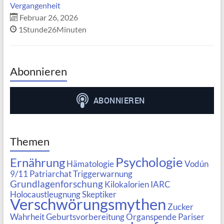
Vergangenheit
Februar 26, 2026
1Stunde26Minuten
Abonnieren
Themen
Psychologie
Ernährung
Hämatologie
Vodún
9/11
Patriarchat
Triggerwarnung
Grundlagenforschung
Kilokalorien
IARC
Holocaustleugnung
Skeptiker
Verschwörungsmythen
Zucker
Wahrheit
Geburtsvorbereitung
Organspende
Pariser