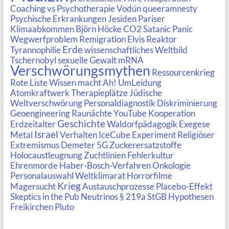
Coaching vs Psychotherapie
Vodún
queeramnesty
Psychische Erkrankungen
Jesiden
Pariser
Klimaabkommen
Björn Höcke
CO2
Satanic Panic
Wegwerfproblem
Remigration
Elvis
Reaktor
Erde
Tyrannophilie
wissenschaftliches Weltbild
Tschernobyl
sexuelle Gewalt
mRNA
Verschwörungsmythen
Ressourcenkrieg
Rote Liste
Wissen macht Ah!
UmLeidung
Atomkraftwerk
Therapieplätze
Jüdische
Weltverschwörung
Personaldiagnostik
Diskriminierung
Geoengineering
Raunächte
YouTube Kooperation
Geschichte
Erdzeitalter
Waldorfpädagogik
Exegese
Israel
Metal
Verhalten
IceCube Experiment
Religiöser
Extremismus
Demeter
5G
Zuckerersatzstoffe
Holocaustleugnung
Zuchtlinien
Fehlerkultur
Ehrenmorde
Haber-Bosch-Verfahren
Onkologie
Personalauswahl
Weltklimarat
Horrorfilme
Krieg
Magersucht
Austauschprozesse
Placebo-Effekt
Skeptics in the Pub
Neutrinos
§ 219a StGB
Hypothesen
Freikirchen
Pluto