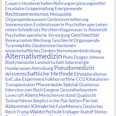
Caspers
Hundeverhalten
Nahrungsergänzungsmittel
Enceladus
Grippeimpfung
Energiewende
Rechtsextremismus
Metapolitik
Organspendeausweis
Gesteinsverwitterung
Sonnensystem
Evidenzbasierte Psychotherapie
Leben
retten
Schnellroda
Perchten
Klagemauer.tv
Atommüll
Geschlechter
Psychotherapeutische Versorgung
Reinkarnation
Werbung
Geschlecht
Organspende
Tyrannophilie
Glaubensmechanismen
wissenschaftliches Denken
Stereotypenbedrohung
Alternativmedizin
Pluto
Zeugen Jehovas
Biodynamische Landwirtschaft
Solarenergie
Pseudomedizin
Hunderassen
Abtreibung
wissenschaftliche Methode
Ethnopluralismus
IceCube Experiment
Folkhorrorfilme
CO2
Kilokalorien
Spezial
Transplantation
Pflanzenkohle
Dualismus
Interview zum Buch
Exegese
Gesundheitssystem
Aliens
Lovecraft
Menschenverstand
Qualzucht
Pariser
Testverfahren
Skeptics in the Pub
Sekten
Klimakrise
Abkommen
FalseMemory
Deutsches
Waldorfschule
Reich
Trump
Endlager
Rudolf Steiner