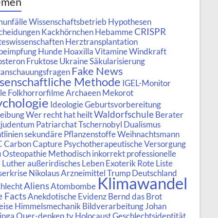
emen
unfälle
Wissenschaftsbetrieb
Hypothesen
CRISPR
cheidungen
Kackhörnchen
Hebamme
teswissenschaften
Herztransplantation
peimpfung
Hunde
Hoaxilla
Vitamine
Windkraft
osteron
Fruktose
Ukraine
Säkularisierung
Fake News
anschauungsfragen
senschaftliche Methode
IGEL-Monitor
le
Folkhorrorfilme
Archaeen
Mekorot
ychologie
Ideologie
Geburtsvorbereitung
Waldorfschule
eibung
Wer recht hat heilt
Berater
tjudentum
Patriarchat
Tschernobyl
Dualismus
tlinien
sekundäre Pflanzenstoffe
Weihnachtsmann
C
Carbon Capture
Psychotherapeutische Versorgung
u
Osteopathie
Methodisch inkorrekt
professionelle
e
Luther
außerirdisches Leben
Exoterik
Rote Liste
erkrise
Nikolaus
Arzneimittel
Trump
Deutschland
Klimawandel
Aliens
hlecht
Atombombe
e Facts
Anekdotische Evidenz
Bernd das Brot
eise
Himmelsmechanik
Bildverarbeitung
Johan
inga
Quer-denken.tv
Holocaust
Geschlechtsidentität