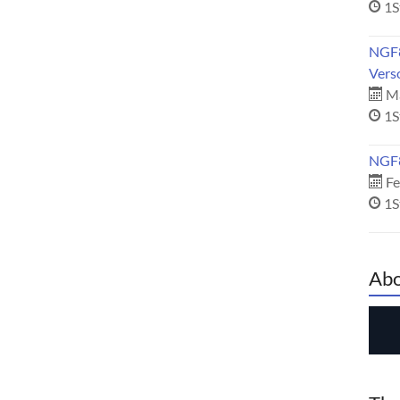
1S
NGF8
Vers
Mä
1S
NGF8
Fe
1S
Abo