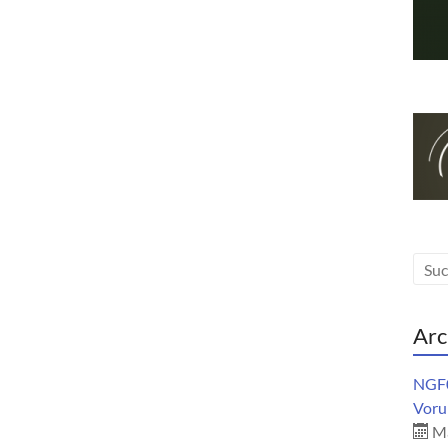
Arc
NGF0
Vorur
Ma