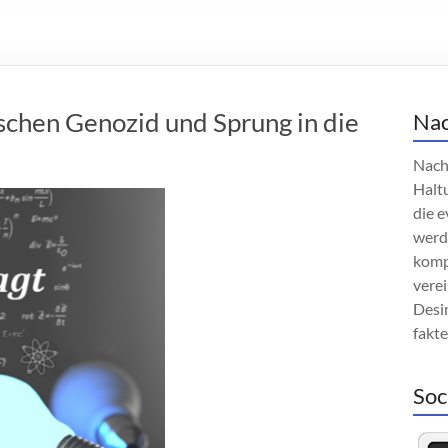
chen Genozid und Sprung in die
Nac
Nach
Haltu
die e
werd
komp
verei
Desin
fakt
Soc