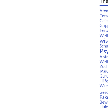
Th
Atom
Ents
Geis
Grip
Test
Welt
wis
Schu
Ps
Abtr
Wel
Zuch
IAR
Gur
Hilf
Wass
Gesc
Fak
Bew
Huiz