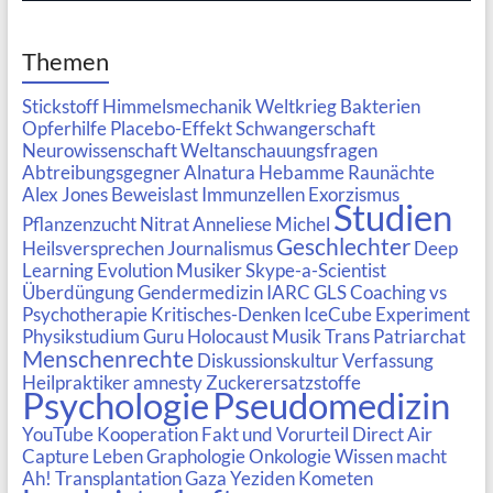
Themen
Stickstoff
Himmelsmechanik
Weltkrieg
Bakterien
Opferhilfe
Placebo-Effekt
Schwangerschaft
Neurowissenschaft
Weltanschauungsfragen
Abtreibungsgegner
Alnatura
Hebamme
Raunächte
Alex Jones
Beweislast
Immunzellen
Exorzismus
Studien
Pflanzenzucht
Nitrat
Anneliese Michel
Geschlechter
Heilsversprechen
Journalismus
Deep
Learning
Evolution
Musiker
Skype-a-Scientist
Überdüngung
Gendermedizin
IARC
GLS
Coaching vs
Psychotherapie
Kritisches-Denken
IceCube Experiment
Physikstudium
Guru
Holocaust
Musik
Trans
Patriarchat
Menschenrechte
Diskussionskultur
Verfassung
Heilpraktiker
amnesty
Zuckerersatzstoffe
Psychologie
Pseudomedizin
YouTube Kooperation
Fakt und Vorurteil
Direct Air
Capture
Leben
Graphologie
Onkologie
Wissen macht
Ah!
Transplantation
Gaza
Yeziden
Kometen