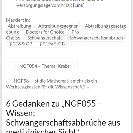
Versorgungslage vom MDR [
Link
]
Markiert in:
Abtreibung
Abtreibungsgegner
Abtreibungsgesetzg
ebung
Doctors for Choice
Pro
Choise
Schwangerschaft
Schwangerschaftsabbruch
§ 218 StGB
§ 219a StGB
←
NGF054 – Thema: Krebs
NGF56 – Ist die Mathematik mehr als ein
Werkzeugkasten für die Wissenschaft?
→
6 Gedanken zu „
NGF055 –
Wissen:
Schwangerschaftsabbrüche aus
medizinischer Sicht
“