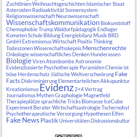
Zuchtlinien
Weihnachtsgeschichten
Islamischer Staat
Asteroiden
Radioaktivität
Sonnensystem
Religionswissenschaft
Neurowissenschaft
Wissenschaftskommunikation
Biokunststoff
Chemophobie
Trump
Waldorfpädagogik
Endlager
Kometen
Schule
Bildung
Energiebilanz
Musik
BRD
GmbH
Extremismus
Wirtschaft
Positiv Thinking
Menschenrechte
Todeszonen
Wissenschaftsskepsis
Onkologie
wissenschaftliches Denken
Hunderassen
Biologie
Viren
Atombombe
Astronomie
Evidenzbasierte Psychotherapie
Pyramiden
Chemie ist
Fake
böse
Herdenschutz
Jüdische Weltverschwörung
Facts
Diskriminierung
Elementarteilchen
Akkupunktur
Evidenz
Kreationismus
2+4 Vertrag
Journalismus
Mythen
Graphologie
Magnetfeld
Therapieplätze
sprachliche Tricks
Biomasse
IceCube
Experiment
Berater
Wirtschaftsastrologie
Tschernobyl
Psychotherapeutische Versorgung
Hypothesen
Elfen
Fake News
Plastik
Universitäten
Diskussionskultur