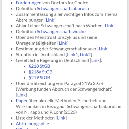
Forderungen
von Doctors for Choice
Definition
Schwangerschaftsabbruch
Zusammenfassung aller wichtigen Infos zum Thema
Abtreibungen [
Link
]
Ablauf einer Schwangerschaft nach Wochen [
Link
]
Definition
Schwangerschaftswoche
Über den Menstruationszyklus und seine
Unregelmäßigkeiten [
Link
]
Bestimmung der Schwangerschaftsdauer [
Link
]
Situation in Deutschland [
Link1
,
Link2
]
Gesetzliche Regelung in Deutschland [
Link
]:
§218 StGB
§218a StGB
§219 StGB
Über die Streichung von Paragraf 219a StGB
(Werbung für den Abbruch der Schwangerschaft)
[
Link
]
Paper
über aktuelle Methoden, Sicherheit und
Wirksamkeit in Bezug auf Schwangerschaftsabbrüche
von N. Kapp und P. Lohr (2020)
Liste der Methoden [
Link
]
Abtreibungspille