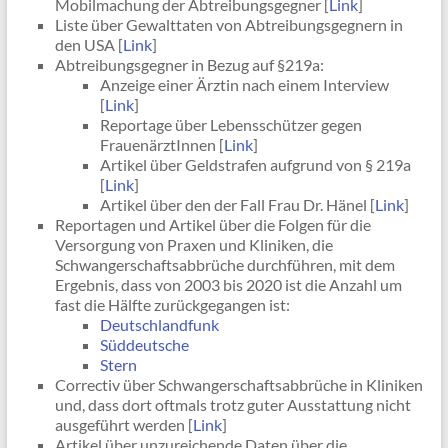
Mobilmachung der Abtreibungsgegner [
Link
]
Liste über Gewalttaten von Abtreibungsgegnern in
den USA [
Link
]
Abtreibungsgegner in Bezug auf §219a:
Anzeige einer Ärztin nach einem Interview
[
Link
]
Reportage über Lebensschützer gegen
FrauenärztInnen [
Link
]
Artikel über Geldstrafen aufgrund von § 219a
[
Link
]
Artikel über den der Fall Frau Dr. Hänel [
Link
]
Reportagen und Artikel über die Folgen für die
Versorgung von Praxen und Kliniken, die
Schwangerschaftsabbrüche durchführen, mit dem
Ergebnis, dass von 2003 bis 2020 ist die Anzahl um
fast die Hälfte zurückgegangen ist:
Deutschlandfunk
Süddeutsche
Stern
Correctiv über Schwangerschaftsabbrüche in Kliniken
und, dass dort oftmals trotz guter Ausstattung nicht
ausgeführt werden [
Link
]
Artikel über unzureichende Daten über die