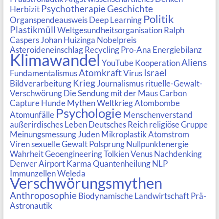
Psychotherapie
Geschichte
Herbizit
Politik
Organspendeausweis
Deep Learning
Plastikmüll
Weltgesundheitsorganisation
Ralph
Caspers
Johan Huizinga
Nobelpreis
Asteroideneinschlag
Recycling
Pro-Ana
Energiebilanz
Klimawandel
Aliens
YouTube Kooperation
Atomkraft
Israel
Fundamentalismus
Virus
Krieg
Bildverarbeitung
Journalismus
rituelle-Gewalt-
Verschwörung
Die Sendung mit der Maus
Carbon
Capture
Hunde Mythen
Weltkrieg
Atombombe
Psychologie
Atomunfälle
Menschenverstand
außerirdisches Leben
Deutsches Reich
religiöse Gruppe
Meinungsmessung
Juden
Mikroplastik
Atomstrom
Viren
sexuelle Gewalt
Polsprung
Nullpunktenergie
Wahrheit
Geoengineering
Tolkien
Venus
Nachdenking
Denver Airport
Karma
Quantenheilung
NLP
Immunzellen
Weleda
Verschwörungsmythen
Anthroposophie
Biodynamische Landwirtschaft
Prä-
Astronautik