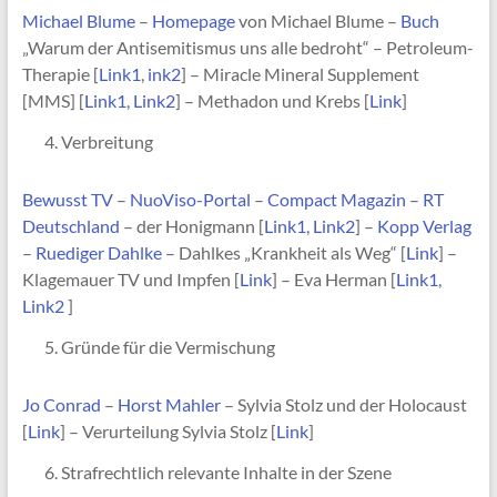
Michael Blume
–
Homepage
von Michael Blume –
Buch
„Warum der Antisemitismus uns alle bedroht“ – Petroleum-
Therapie [
Link1
,
ink2
] – Miracle Mineral Supplement
[MMS] [
Link1
,
Link2
] – Methadon und Krebs [
Link
]
Verbreitung
Bewusst TV
–
NuoViso-Portal
–
Compact Magazin
–
RT
Deutschland
– der Honigmann [
Link1
,
Link2
] –
Kopp Verlag
–
Ruediger Dahlke
– Dahlkes „Krankheit als Weg“ [
Link
] –
Klagemauer TV und Impfen [
Link
] – Eva Herman [
Link1
,
Link2
]
Gründe für die Vermischung
Jo Conrad
–
Horst Mahler
– Sylvia Stolz und der Holocaust
[
Link
] – Verurteilung Sylvia Stolz [
Link
]
Strafrechtlich relevante Inhalte in der Szene