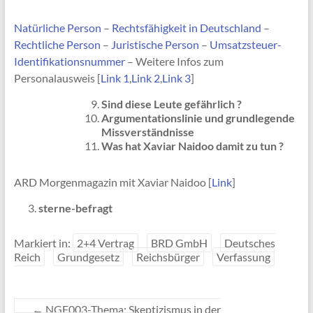
Natürliche Person
–
Rechtsfähigkeit in Deutschland
–
Rechtliche Person
–
Juristische Person
–
Umsatzsteuer-
Identifikationsnummer
– Weitere Infos zum
Personalausweis [
Link 1
,
Link 2
,
Link 3
]
Sind diese Leute gefährlich ?
Argumentationslinie und grundlegende
Missverständnisse
Was hat Xaviar Naidoo damit zu tun ?
ARD Morgenmagazin mit Xaviar Naidoo [
Link
]
sterne-befragt
Markiert in:
2+4 Vertrag
BRD GmbH
Deutsches
Reich
Grundgesetz
Reichsbürger
Verfassung
←
NGF003-Thema: Skeptizismus in der