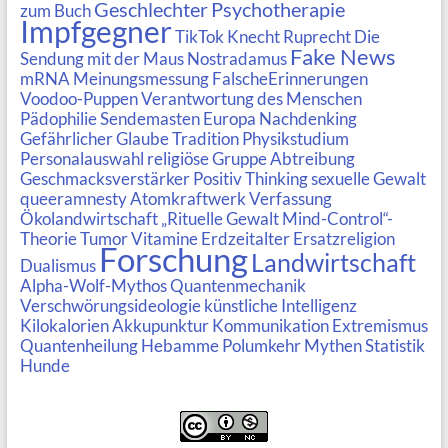
Geschlechter
Psychotherapie
zum Buch
Impfgegner
TikTok
Knecht Ruprecht
Die
Fake News
Sendung mit der Maus
Nostradamus
mRNA
Meinungsmessung
FalscheErinnerungen
Voodoo-Puppen
Verantwortung des Menschen
Pädophilie
Sendemasten
Europa
Nachdenking
Gefährlicher Glaube
Tradition
Physikstudium
Personalauswahl
religiöse Gruppe
Abtreibung
Geschmacksverstärker
Positiv Thinking
sexuelle Gewalt
queeramnesty
Atomkraftwerk
Verfassung
Ökolandwirtschaft
„Rituelle Gewalt Mind-Control“-
Theorie
Tumor
Vitamine
Erdzeitalter
Ersatzreligion
Forschung
Landwirtschaft
Dualismus
Alpha-Wolf-Mythos
Quantenmechanik
Verschwörungsideologie
künstliche Intelligenz
Kilokalorien
Akkupunktur
Kommunikation
Extremismus
Quantenheilung
Hebamme
Polumkehr
Mythen
Statistik
Hunde