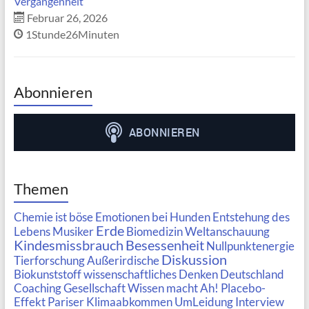
Vergangenheit
Februar 26, 2026
1Stunde26Minuten
Abonnieren
Themen
Chemie ist böse
Emotionen bei Hunden
Entstehung des
Erde
Lebens
Musiker
Biomedizin
Weltanschauung
Kindesmissbrauch
Besessenheit
Nullpunktenergie
Diskussion
Tierforschung
Außerirdische
Biokunststoff
wissenschaftliches Denken
Deutschland
Coaching
Gesellschaft
Wissen macht Ah!
Placebo-
Effekt
Pariser Klimaabkommen
UmLeidung
Interview